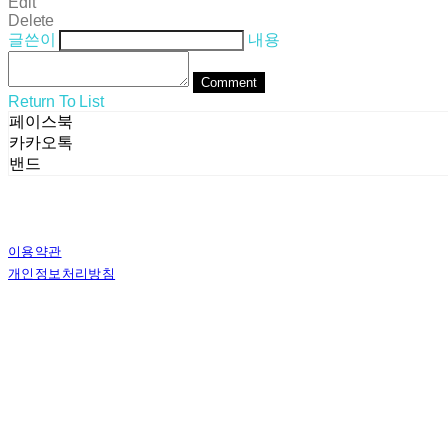
Edit
Delete
글쓴이
내용
Comment
Return To List
페이스북
카카오톡
밴드
이용약관
개인정보처리방침
사업자정보확인
상호: (주)스테른코리아 | 대표: 김별이 | 전화: 070-8802-8282 | 이메일: ster
주소: 서울특별시 서초구 사임당로8길 13, 4층 | 사업자등록번호:
358-81-