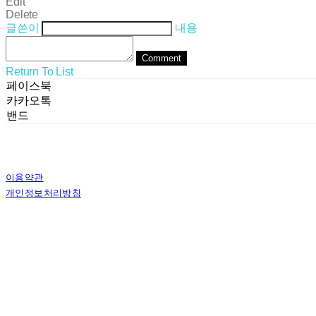
Edit
Delete
글쓴이
내용
Comment
Return To List
페이스북
카카오톡
밴드
이용약관
개인정보처리방침
사업자정보확인
상호: (주)스테른코리아 | 대표: 김별이 | 전화: 070-8802-8282 | 이메일: ster
주소: 서울특별시 서초구 사임당로8길 13, 4층 | 사업자등록번호:
358-81-