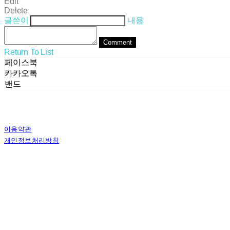
Edit
Delete
글쓴이
내용
Comment
Return To List
페이스북
카카오톡
밴드
이용약관
개인정보처리방침
사업자정보확인
상호: (주)스테른코리아 | 대표: 김별이 | 전화: 070-8802-8282 | 이메일: ster
주소: 서울특별시 서초구 사임당로8길 13, 4층 | 사업자등록번호:
358-81-