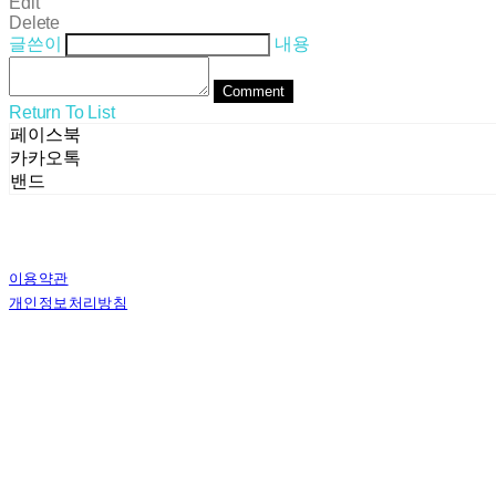
Edit
Delete
글쓴이
내용
Comment
Return To List
페이스북
카카오톡
밴드
이용약관
개인정보처리방침
사업자정보확인
상호: (주)스테른코리아 | 대표: 김별이 | 전화: 070-8802-8282 | 이메일: ster
주소: 서울특별시 서초구 사임당로8길 13, 4층 | 사업자등록번호:
358-81-