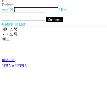
Edit
Delete
글쓴이
내용
Comment
Return To List
페이스북
카카오톡
밴드
이용약관
개인정보처리방침
사업자정보확인
상호: (주)스테른코리아 | 대표: 김별이 | 전화: 070-8802-8282 | 이메일: ster
주소: 서울특별시 서초구 사임당로8길 13, 4층 | 사업자등록번호:
358-81-