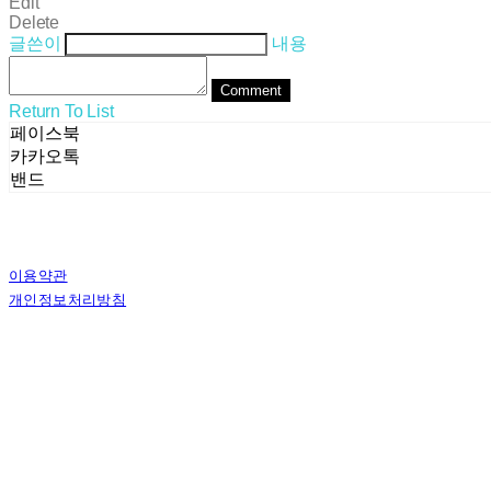
Edit
Delete
글쓴이
내용
Comment
Return To List
페이스북
카카오톡
밴드
이용약관
개인정보처리방침
사업자정보확인
상호: (주)스테른코리아 | 대표: 김별이 | 전화: 070-8802-8282 | 이메일: ster
주소: 서울특별시 서초구 사임당로8길 13, 4층 | 사업자등록번호:
358-81-